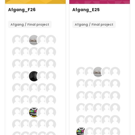
Forsidebillede
Kursusnavn
Forsidebillede
Kursusnavn
Afgang_F26
Afgang_E25
Kursusbeskrivelsestekst:
Kursusbeskrivelsestekst:
Afgang / Final project
Afgang / Final project