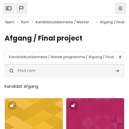
Gå til hovedindhold
Open the sidebar
Navi
Hjem
Rum
Kandidatuddannelse / Master programme
Afgang / Final p
Afgang / Final project
Rumkategorier
Find rum
Find r
Kandidat Afgang
Forsidebillede" Afgang_F26
Forsidebillede" Afgang_E25