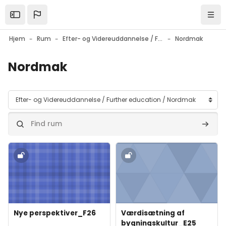
Gå til hovedindhold
Open the sidebar
Navi
Hjem
Rum
Efter- og Videreuddannelse / Further education
Nordmak
Nordmak
Rumkategorier
Find rum
Find r
Forsidebillede" Nye perspektiver_F26
Forsidebillede" Værdisætning a
Forsidebillede
Kursusnavn
Forsidebillede
Kursusnavn
Nye perspektiver_F26
Værdisætning af
bygningskultur_E25