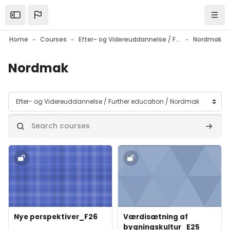
Skip to main content
Open the sidebar
Navi
Home
Courses
Efter- og Videreuddannelse / Further education
Nordmak
Nordmak
Course categories
Search courses
Search
Course image" Nye perspektiver_F26
Course image" Værdisætning a
Course image
Course name
Course image
Course name
Nye perspektiver_F26
Værdisætning af
bygningskultur_E25