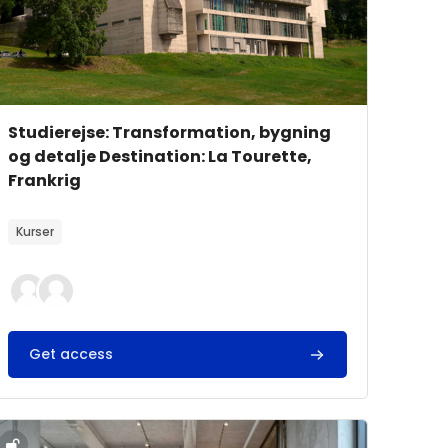
Kursusbillede
Kursusnavn
Studierejse: Transformation, bygning
og detalje Destination: La Tourette,
Frankrig
Kursusbeskrivelsestekst:
Kurser
Get access
g detalje Destination: London
ursusbillede" Studierejse: Transformation, bygning og deta