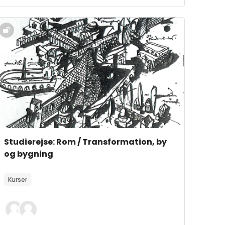
ursusbillede" Studierejse: Rom / Transformation, by og by
Kursusbillede
Kursusnavn
Studierejse: Rom / Transformation, by
og bygning
Kursusbeskrivelsestekst:
Kurser