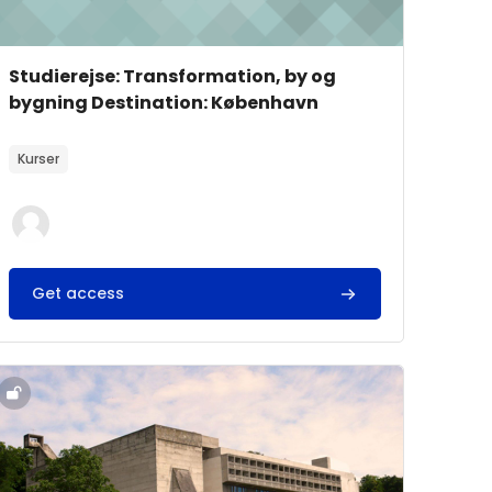
Kursusbillede
Kursusnavn
Studierejse: Transformation, by og
bygning Destination: København
Kursusbeskrivelsestekst:
Kurser
Get access
ning Destination: Paris
ursusbillede" Studierejse: Transformation, bygning og detal