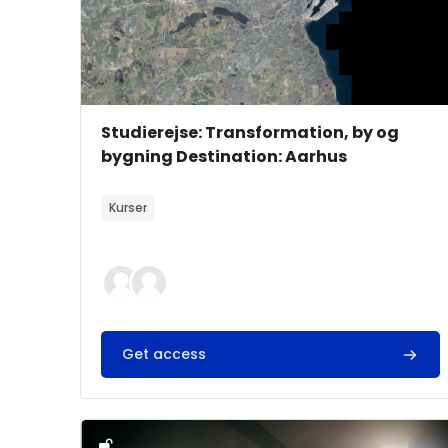
Kursusbillede
Kursusnavn
Studierejse: Transformation, by og
bygning Destination: Aarhus
Kursusbeskrivelsestekst:
Kurser
Get access
Kursusbillede" Studierejse: Transformation, byg