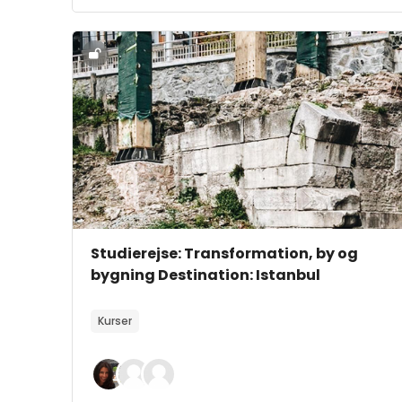
Kursusbillede" Studierejse: Transformation, by 
Kursusbillede
Kursusnavn
Studierejse: Transformation, by og
bygning Destination: Istanbul
Kursusbeskrivelsestekst:
Kurser