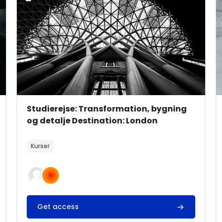
Kursusbillede
Kursusnavn
Studierejse: Transformation, bygning
og detalje Destination: London
Kursusbeskrivelsestekst:
Kurser
Get access