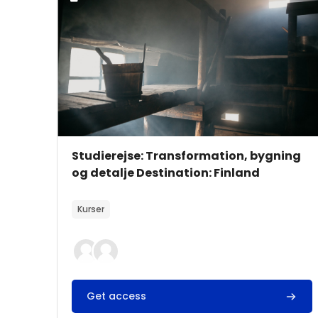
Kursusbillede
Kursusnavn
Studierejse: Transformation, bygning
og detalje Destination: Finland
Kursusbeskrivelsestekst:
Kurser
Get access