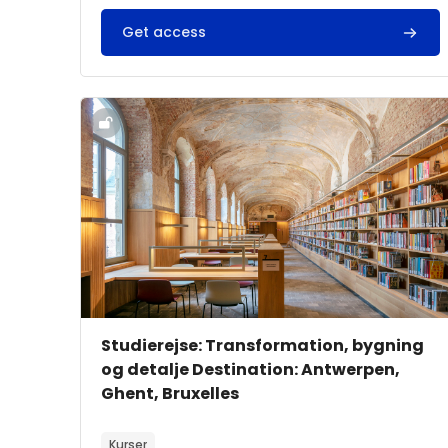
Get access
Kursusbillede" Studierejse: Transformation, byg
Kursusbillede
Kursusnavn
Studierejse: Transformation, bygning
og detalje Destination: Antwerpen,
Ghent, Bruxelles
Kursusbeskrivelsestekst:
Kurser