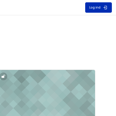
Log ind
5. sem.
ursusbillede" Studierejse: Transformation, by og bygning