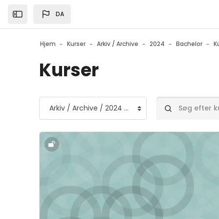
Gå til hovedindhold
DA
Open the sidebar
Hjem
Kurser
Arkiv / Archive
2024
Bachelor
K
Kurser
Kursuskategorier
Søg efter kurser
Kursusbillede" Tværgående forelæsning, Studie