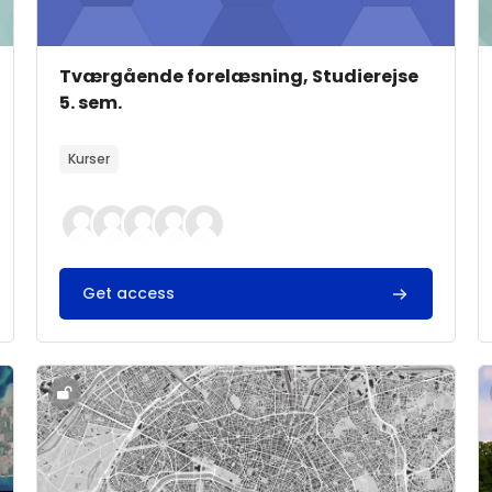
Kursusbillede
Kursusnavn
Tværgående forelæsning, Studierejse
5. sem.
Kursusbeskrivelsestekst:
Kurser
Get access
 og bygning Destination: Aarhus
Kursusbillede" Studierejse: Transformation, by og byg
K