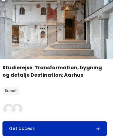
Kursusbillede
Kursusnavn
Studierejse: Transformation, bygning
og detalje Destination: Aarhus
Kursusbeskrivelsestekst:
Kurser
Get access