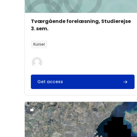
Kursusbillede
Kursusnavn
Tværgående forelæsning, Studierejse
3. sem.
Kursusbeskrivelsestekst:
Kurser
Get access
Kursusbillede" Studierejse: Transformation, by