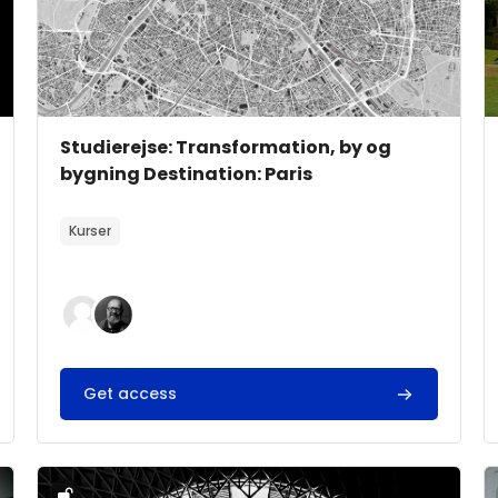
Kursusbillede
Kursusnavn
Studierejse: Transformation, by og
bygning Destination: Paris
Kursusbeskrivelsestekst:
Kurser
Get access
ning og detalje Destination: Finland
Kursusbillede" Studierejse: Transformation, bygning o
K