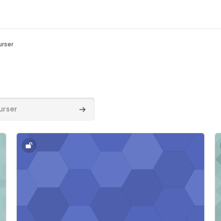
urser
Søg efter kurser
rejse 3. sem.
Kursusbillede" Tværgående forelæsning, Studierejse 
K