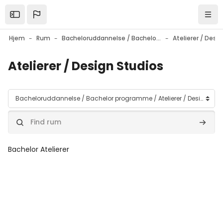
Gå til hovedindhold
Open the sidebar
Navi
Hjem
Rum
Bacheloruddannelse / Bachelor programme
Atelierer / Desi
Atelierer / Design Studios
Rumkategorier
Find rum
Find r
Bachelor Atelierer