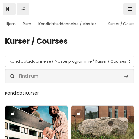
Gå til hovedindhold
Open the sidebar
Navi
Hjem
Rum
Kandidatuddannelse / Master programme
Kurser / Course
Kurser / Courses
Rumkategorier
Find rum
Find r
Kandidat Kurser
Forsidebillede" Individ og samfund: Velfærdssamfundets arki
Forsidebillede" Studierejse - A