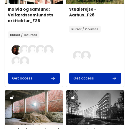
Forsidebillede
Kursusnavn
Forsidebillede
Kursusnavn
Individ og samfund:
Studierejse -
Velfærdssamfundets
Aarhus_F26
arkitektur_F26
Kursusbeskrivelsestekst:
Kursusbeskrivelsestekst:
Kurser / Courses
Kurser / Courses
Get access
Get access
Forsidebillede" Studierejse - Belgien F26
Forsidebillede" Study trip Finlan