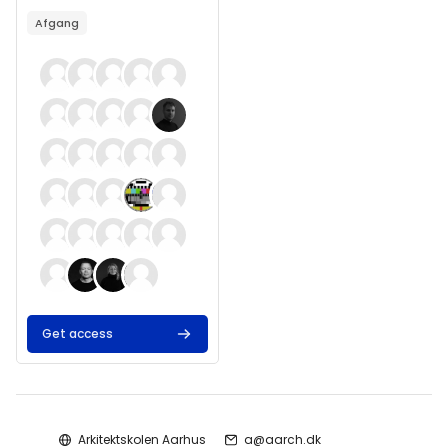
Kursusbeskrivelsestekst:
Afgang
Get access
Arkitektskolen Aarhus
a@aarch.dk