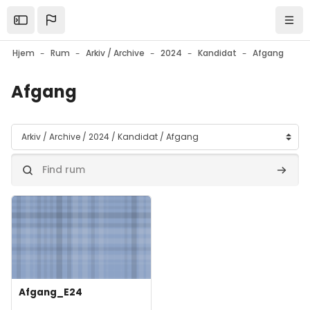
Gå til hovedindhold
Open the sidebar
Navi
Hjem
Rum
Arkiv / Archive
2024
Kandidat
Afgang
Afgang
Rumkategorier
Find rum
Find r
Forsidebillede" Afgang_E24
Forsidebillede
Kursusnavn
Afgang_E24