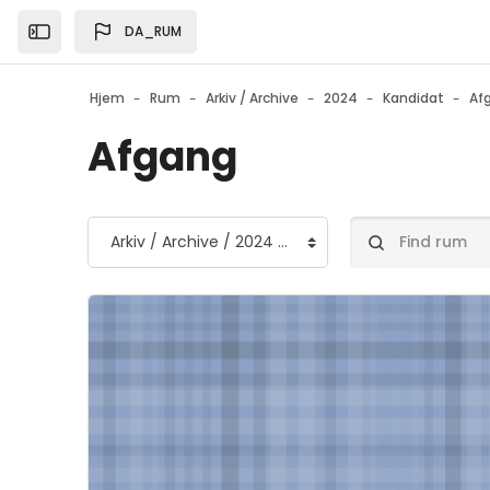
Gå til hovedindhold
DA_RUM
Open the sidebar
Hjem
Rum
Arkiv / Archive
2024
Kandidat
Af
Afgang
Rumkategorier
Find rum
Forsidebillede" Afgang_E24