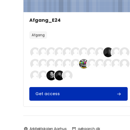
Forsidebillede
Kursusnavn
Afgang_E24
Kursusbeskrivelsestekst:
Afgang
Get access
Arkitektskolen Aarhus
a@aarch.dk