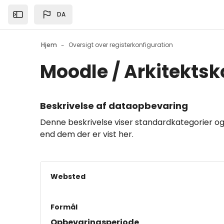
Gå til hovedindhold
DA
Open the sidebar
Hjem
Oversigt over registerkonfiguration
Moodle / Arkitekts
Beskrivelse af dataopbevaring
Denne beskrivelse viser standardkategorier og
end dem der er vist her.
Websted
Formål
Opbevaringsperiode